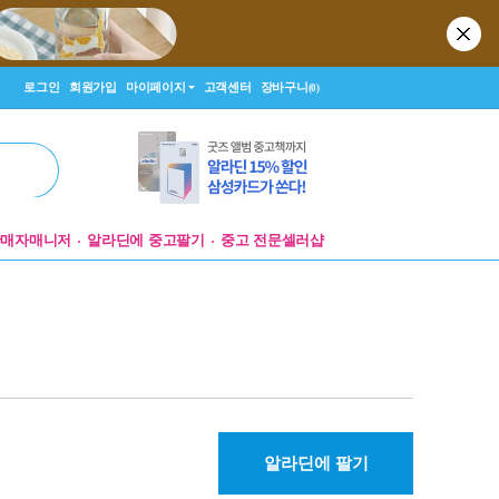
로그인
회원가입
마이페이지
고객센터
장바구니
(0)
판매자매니저
알라딘에 중고팔기
중고 전문셀러샵
알라딘에 팔기