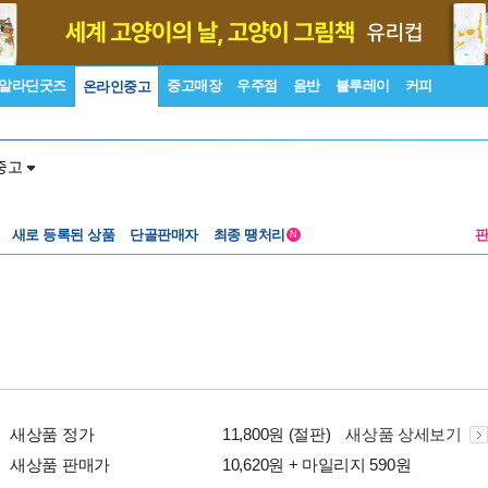
알라딘굿즈
중고매장
우주점
음반
블루레이
커피
온라인중고
중고
새로 등록된 상품
단골판매자
최종 땡처리
N
새상품 정가
11,800원 (절판)
새상품 상세보기
새상품 판매가
10,620원 + 마일리지 590원