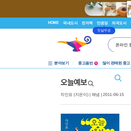
HOME
국내도서
전자책
만권당
외국도서
첫달무료
온라인 
분야보기
중고음반
많이 판매된 중고
N
1천원부터
중고음반
오늘예보
차인표
(지은이) |
해냄
| 2011-06-15