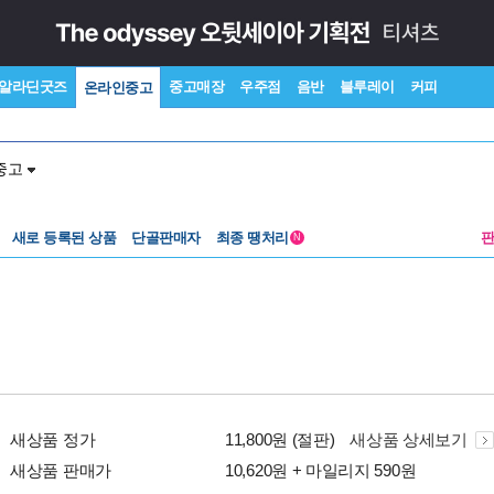
알라딘굿즈
중고매장
우주점
음반
블루레이
커피
온라인중고
중고
새로 등록된 상품
단골판매자
최종 땡처리
N
새상품 정가
11,800원 (절판)
새상품 상세보기
새상품 판매가
10,620원 + 마일리지 590원