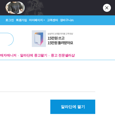
로그인
회원가입
마이페이지
고객센터
장바구니
(0)
판매자매니저
알라딘에 중고팔기
중고 전문셀러샵
알라딘에 팔기