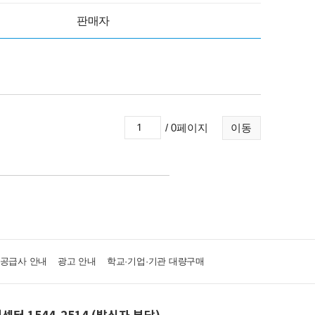
판매자
/ 0페이지
이동
·공급사 안내
광고 안내
학교·기업·기관 대량구매
센터 1544-2514 (발신자 부담)