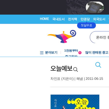
HOME
국내도서
전자책
만권당
외국도서
첫달무료
온라인 
중고음반
1천원부터
분야보기
많이 판매된 중고
중고음반
N
오늘예보
차인표
(지은이) |
해냄
| 2011-06-15