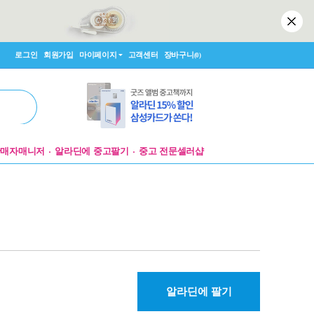
로그인
회원가입
마이페이지
고객센터
장바구니
(0)
판매자매니저
알라딘에 중고팔기
중고 전문셀러샵
알라딘에 팔기