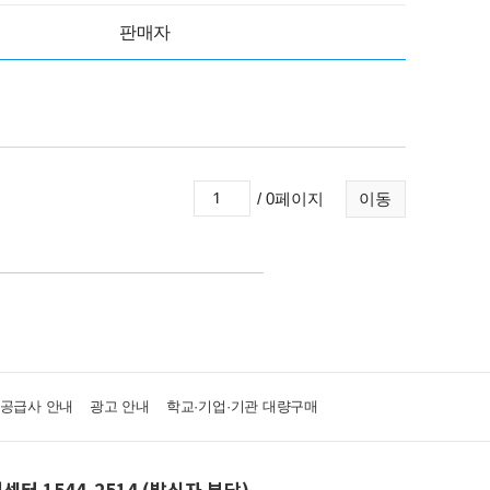
판매자
/ 0페이지
이동
·공급사 안내
광고 안내
학교·기업·기관 대량구매
센터 1544-2514 (발신자 부담)