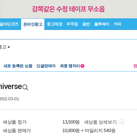
알라딘굿즈
중고매장
우주점
음반
블루레이
커피
온라인중고
중고
새로 등록된 상품
단골판매자
최종 땡처리
N
niverse
2002-03-01
새상품 정가
13,500원
새상품 상세보기
새상품 판매가
10,800원 + 마일리지 540원