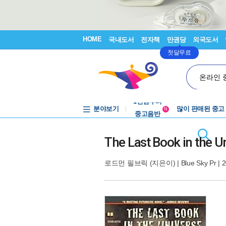
HOME
국내도서
전자책
만권당
외국도서
첫달무료
온라인 
중고음반
1천원부터
분야보기
많이 판매된 중고
중고음반
N
The Last Book in the U
로드먼 필브릭
(지은이) |
Blue Sky Pr
| 