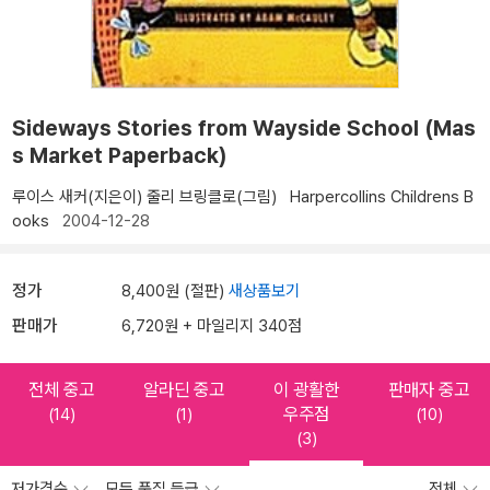
Sideways Stories from Wayside School (Mas
s Market Paperback)
루이스 새커(지은이)
줄리 브링클로(그림)
Harpercollins Childrens B
ooks
2004-12-28
정가
8,400원 (절판)
새상품보기
판매가
6,720원 + 마일리지 340점
전체 중고
알라딘 중고
이 광활한
판매자 중고
우주점
(14)
(1)
(10)
(3)
저가격순
모든 품질 등급
전체