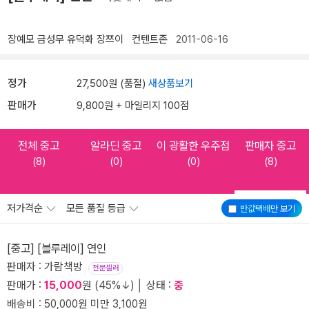
장예모
금성무
유덕화
장쯔이
컨텐트존
2011-06-16
정가
27,500원 (품절)
새상품보기
판매가
9,800원 + 마일리지 100점
전체 중고
알라딘 중고
이 광활한 우주점
판매자 중고
(8)
(0)
(0)
(8)
저가격순
모든 품질 등급
반값택배
만 보기
[중고] [블루레이] 연인
판매자 : 가람책방
전문셀러
판매가 :
15,000
원 (45%↓) │ 상태 :
중
배송비 : 50,000원 미만 3,100원