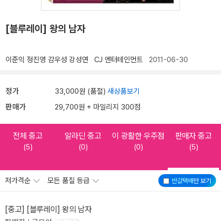
[블루레이] 왕의 남자
이준익
정진영
감우성
강성연
CJ 엔터테인먼트
2011-06-30
정가
33,000원 (품절)
새상품보기
판매가
29,700원 + 마일리지 300점
전체 중고
알라딘 중고
이 광활한 우주점
판매자 중고
(5)
(0)
(0)
(5)
저가격순
모든 품질 등급
반값택배
만 보기
[중고] [블루레이] 왕의 남자