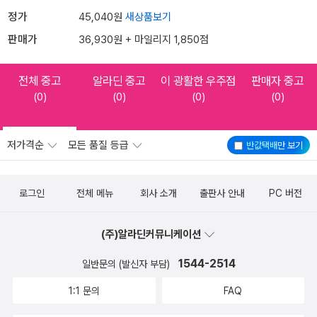
정가
45,040원
새상품보기
판매가
36,930원 + 마일리지 1,850점
전체 중고
알라딘 중고
이 광활한 우주점
판매자 중고
(0)
(0)
(0)
(0)
저가격순
모든 품질 등급
반값택배
만 보기
로그인
전체 메뉴
회사 소개
출판사 안내
PC 버전
(주)알라딘커뮤니케이션
1544-2514
일반문의 (발신자 부담)
1:1 문의
FAQ