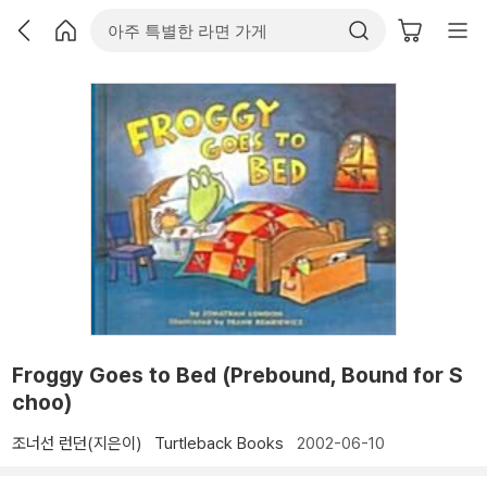
Froggy Goes to Bed (Prebound, Bound for S
choo)
조너선 런던(지은이)
Turtleback Books
2002-06-10