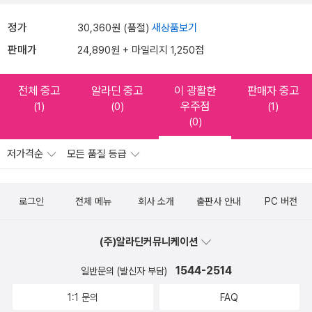
정가
30,360원 (품절)
새상품보기
판매가
24,890원 + 마일리지 1,250점
전체 중고
알라딘 중고
이 광활한
판매자 중고
우주점
(1)
(0)
(1)
(0)
저가격순
모든 품질 등급
로그인
전체 메뉴
회사 소개
출판사 안내
PC 버전
(주)알라딘커뮤니케이션
1544-2514
일반문의 (발신자 부담)
1:1 문의
FAQ