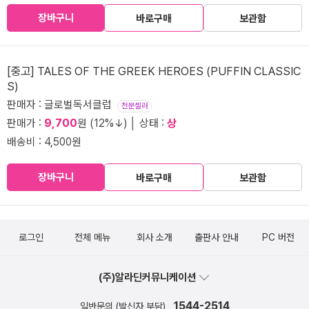
장바구니
바로구매
보관함
[중고] TALES OF THE GREEK HEROES (PUFFIN CLASSIC
S)
판매자 : 글로벌독서클럽
전문셀러
판매가 :
9,700
원 (12%↓) │ 상태 :
상
배송비 : 4,500원
장바구니
바로구매
보관함
로그인
전체 메뉴
회사 소개
출판사 안내
PC 버전
(주)알라딘커뮤니케이션
1544-2514
일반문의 (발신자 부담)