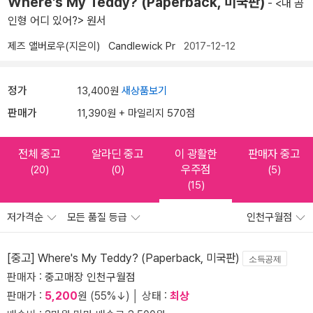
Where's My Teddy? (Paperback, 미국판)
- <내 곰
인형 어디 있어?> 원서
제즈 앨버로우(지은이)
Candlewick Pr
2017-12-12
정가
13,400원
새상품보기
판매가
11,390원 + 마일리지 570점
전체 중고
알라딘 중고
이 광활한
판매자 중고
우주점
(20)
(0)
(5)
(15)
저가격순
모든 품질 등급
인천구월점
[중고] Where's My Teddy? (Paperback, 미국판)
소득공제
판매자 :
중고매장 인천구월점
판매가 :
5,200
원 (55%↓) │ 상태 :
최상