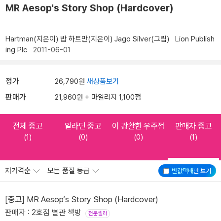
MR Aesop's Story Shop (Hardcover)
Hartman(지은이)
밥 하트만(지은이)
Jago Silver(그림)
Lion Publish
ing Plc
2011-06-01
정가
26,790원
새상품보기
판매가
21,960원 + 마일리지 1,100점
전체 중고
알라딘 중고
이 광활한 우주점
판매자 중고
(1)
(0)
(0)
(1)
저가격순
모든 품질 등급
반값택배
만 보기
[중고] MR Aesop‘s Story Shop (Hardcover)
판매자 : 2호점 별관 책방
전문셀러