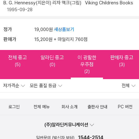
B. G. Hennessy(지은이)
리자 맥크(그림)
Viking Childrens Books
1995-09-28
정가
19,000원
새상품보기
판매가
15,200원 + 마일리지 760점
전체 중고
알라딘 중고
이 광활한
판매자 중고
우주점
(5)
(0)
(3)
(2)
저가격순
모든 품질 등급
전체
로그인
전체 메뉴
회사 소개
출판사 안내
PC 버전
(주)알라딘커뮤니케이션
1544-2514
일반문의 (발신자 부담)