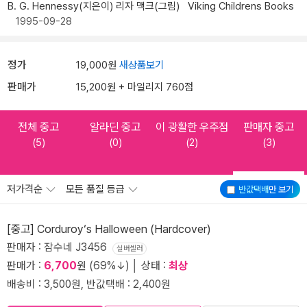
B. G. Hennessy(지은이)
리자 맥크(그림)
Viking Childrens Books
1995-09-28
정가
19,000원
새상품보기
판매가
15,200원 + 마일리지 760점
전체 중고
알라딘 중고
이 광활한 우주점
판매자 중고
(5)
(0)
(2)
(3)
저가격순
모든 품질 등급
반값택배
만 보기
[중고] Corduroy‘s Halloween (Hardcover)
판매자 : 잠수네 J3456
실버셀러
판매가 :
6,700
원 (69%↓) │ 상태 :
최상
배송비 : 3,500원, 반값택배 : 2,400원