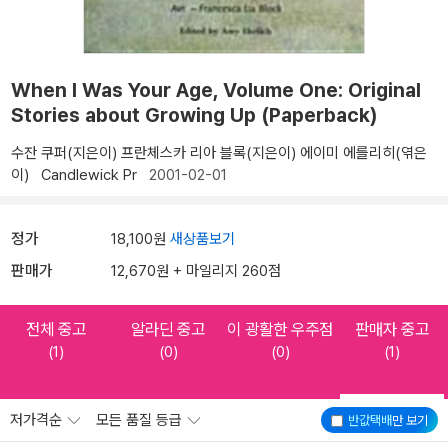
When I Was Your Age, Volume One: Original
Stories about Growing Up (Paperback)
수잔 쿠퍼(지은이)
프란체스카 리아 블록(지은이)
에이미 에를리히(엮은
이)
Candlewick Pr
2001-02-01
정가
18,100원
새상품보기
판매가
12,670원 + 마일리지 260점
전체 중고
알라딘 중고
이 광활한 우주점
판매자 중고
(1)
(0)
(0)
(1)
저가격순
모든 품질 등급
반값택배
만 보기