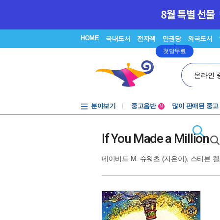
HOME
국내도서
전자책
만권당
외국도서
첫달무료
온라인 
분야보기
중고음반
많이 판매된 중고
N
1천원부터
중고음반
If You Made a Million
데이비드 M. 슈워츠
(지은이),
스티븐 