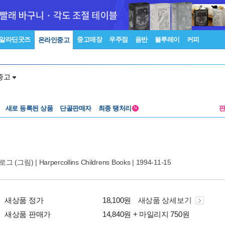
알라딘굿즈
중고매장
우주점
음반
블루레이
커피
온라인중고
중고
새로 등록된 상품
단골판매자
최종 땡처리
N
켈로그
(그림) |
Harpercollins Childrens Books
| 1994-11-15
새상품 정가
18,100원
새상품 상세보기
새상품 판매가
14,840원 + 마일리지 750원