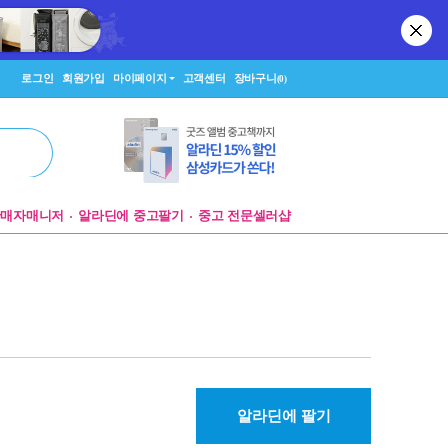
로그인
회원가입
마이페이지
고객센터
장바구니
(0)
판매자매니저
알라딘에 중고팔기
중고 전문셀러샵
알라딘에 팔기