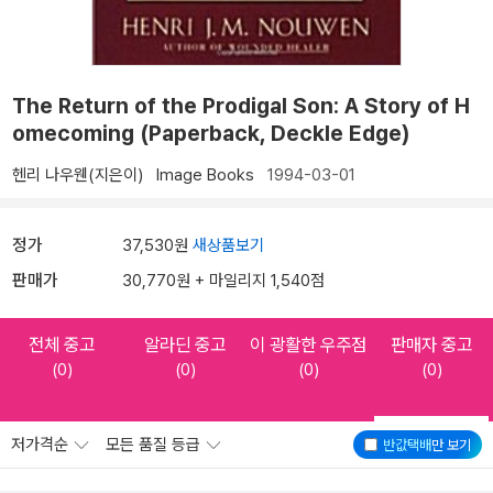
The Return of the Prodigal Son: A Story of H
omecoming (Paperback, Deckle Edge)
헨리 나우웬(지은이)
Image Books
1994-03-01
정가
37,530원
새상품보기
판매가
30,770원 + 마일리지 1,540점
전체 중고
알라딘 중고
이 광활한 우주점
판매자 중고
(0)
(0)
(0)
(0)
저가격순
모든 품질 등급
반값택배
만 보기