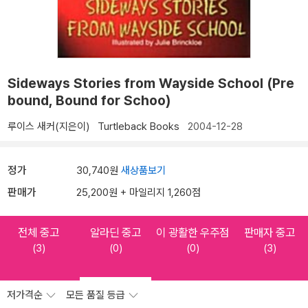
Sideways Stories from Wayside School (Pre
bound, Bound for Schoo)
루이스 새커(지은이)
Turtleback Books
2004-12-28
정가
30,740원
새상품보기
판매가
25,200원 + 마일리지 1,260점
전체 중고
알라딘 중고
이 광활한 우주점
판매자 중고
(3)
(0)
(0)
(3)
저가격순
모든 품질 등급