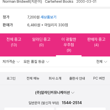
Norman Bridwell(지은이)
Cartwheel Books
2000-03-01
정가
7,200원
새상품보기
판매가
6,480원 + 마일리지 330점
전체 중고
알라딘 중고
이 광활한
판매자 중고
우주점
(13)
(0)
(4)
(9)
저가격순
모든 품질 등급
전체
로그인
전체 메뉴
회사 소개
출판사 안내
PC 버전
(주)알라딘커뮤니케이션
1544-2514
일반문의 (발신자 부담)