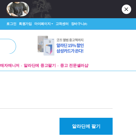
로그인
회원가입
마이페이지
고객센터
장바구니
(0)
판매자매니저
알라딘에 중고팔기
중고 전문셀러샵
알라딘에 팔기