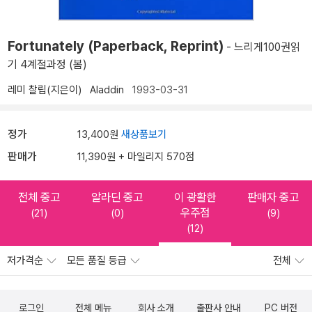
Fortunately (Paperback, Reprint)
- 느리게100권읽
기 4계절과정 (봄)
레미 찰립(지은이)
Aladdin
1993-03-31
정가
13,400원
새상품보기
판매가
11,390원 + 마일리지 570점
전체 중고
알라딘 중고
이 광활한
판매자 중고
우주점
(21)
(0)
(9)
(12)
저가격순
모든 품질 등급
전체
로그인
전체 메뉴
회사 소개
출판사 안내
PC 버전