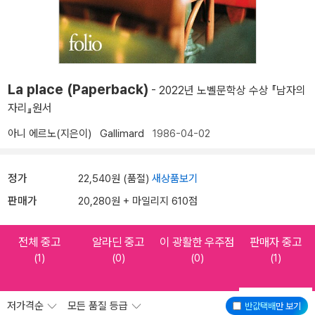
La place (Paperback)
- 2022년 노벨문학상 수상 『남자의
자리』원서
아니 에르노(지은이)
Gallimard
1986-04-02
정가
22,540원 (품절)
새상품보기
판매가
20,280원 + 마일리지 610점
전체 중고
알라딘 중고
이 광활한 우주점
판매자 중고
(1)
(0)
(0)
(1)
저가격순
모든 품질 등급
반값택배
만 보기