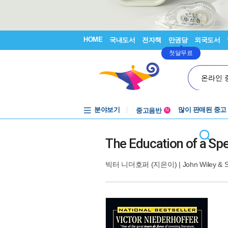
HOME
국내도서
전자책
만권당
외국도서
첫달무료
온라인 
분야보기
중고음반
많이 판매된 중고
N
1천원부터
중고음반
The Education of a Sp
빅터 니더호퍼
(지은이) |
John Wiley & 