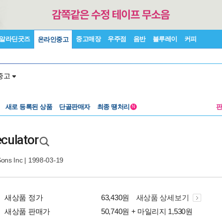
알라딘굿즈
중고매장
우주점
음반
블루레이
커피
온라인중고
중고
새로 등록된 상품
단골판매자
최종 땡처리
N
eculator
Sons Inc
| 1998-03-19
새상품 정가
63,430원
새상품 상세보기
새상품 판매가
50,740원 + 마일리지 1,530원