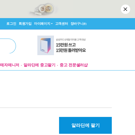
로그인
회원가입
마이페이지
고객센터
장바구니
(0)
판매자매니저
알라딘에 중고팔기
중고 전문셀러샵
알라딘에 팔기