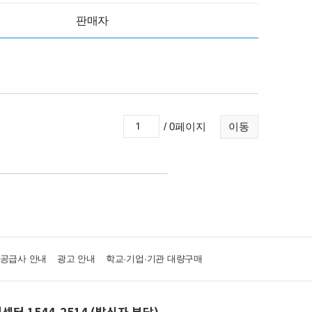
판매자
/ 0페이지
이동
·공급사 안내
광고 안내
학교·기업·기관 대량구매
센터 1544-2514 (발신자 부담)