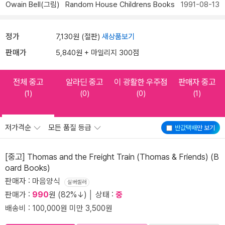
Owain Bell(그림)
Random House Childrens Books
1991-08-13
정가
7,130원 (절판)
새상품보기
판매가
5,840원 + 마일리지 300점
전체 중고
알라딘 중고
이 광활한 우주점
판매자 중고
(1)
(0)
(0)
(1)
저가격순
모든 품질 등급
반값택배
만 보기
[중고] Thomas and the Freight Train (Thomas & Friends) (B
oard Books)
판매자 : 마음양식
실버셀러
판매가 :
990
원 (82%↓) │ 상태 :
중
배송비 : 100,000원 미만 3,500원