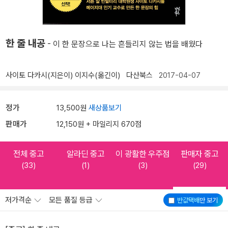
한 줄 내공
- 이 한 문장으로 나는 흔들리지 않는 법을 배웠다
사이토 다카시(지은이)
이지수(옮긴이)
다산북스
2017-04-07
정가
13,500원
새상품보기
판매가
12,150원 + 마일리지 670점
전체 중고
알라딘 중고
이 광활한 우주점
판매자 중고
(33)
(1)
(3)
(29)
저가격순
모든 품질 등급
반값택배
만 보기