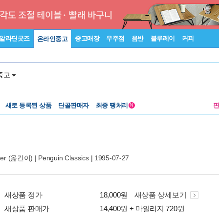
알라딘굿즈
중고매장
우주점
음반
블루레이
커피
온라인중고
중고
새로 등록된 상품
단골판매자
최종 땡처리
N
mer
(옮긴이) |
Penguin Classics
| 1995-07-27
새상품 정가
18,000원
새상품 상세보기
새상품 판매가
14,400원 + 마일리지 720원