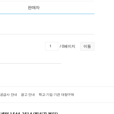
판매자
/ 0페이지
이동
·공급사 안내
광고 안내
학교·기업·기관 대량구매
센터 1544-2514 (발신자 부담)