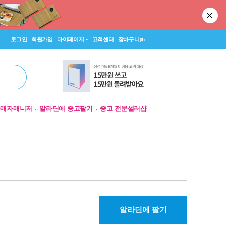
로그인
회원가입
마이페이지
고객센터
장바구니
(0)
판매자매니저
알라딘에 중고팔기
중고 전문셀러샵
알라딘에 팔기