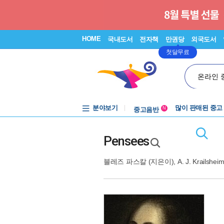
HOME
국내도서
전자책
만권당
외국도서
첫달무료
온라인 
중고음반
1천원부터
분야보기
중고음반
많이 판매된 중고
N
Pensees
블레즈 파스칼
(지은이),
A. J. Krailshei