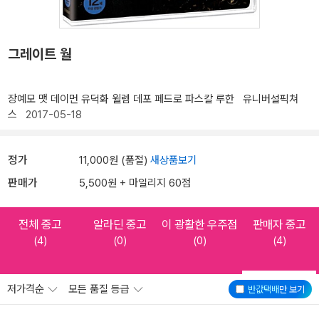
그레이트 월
장예모
맷 데이먼
유덕화
윌렘 데포
페드로 파스칼
루한
유니버설픽쳐
스
2017-05-18
정가
11,000원 (품절)
새상품보기
판매가
5,500원 + 마일리지 60점
전체 중고
알라딘 중고
이 광활한 우주점
판매자 중고
(4)
(0)
(0)
(4)
저가격순
모든 품질 등급
반값택배
만 보기