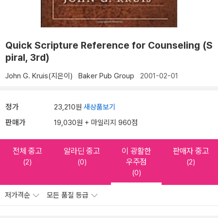
Quick Scripture Reference for Counseling (S
piral, 3rd)
John G. Kruis(지은이)
Baker Pub Group
2001-02-01
정가
23,210원
새상품보기
판매가
19,030원 + 마일리지 960점
전체 중고
알라딘 중고
이 광활한
판매자 중고
우주점
(2)
(0)
(2)
(0)
저가격순
모든 품질 등급