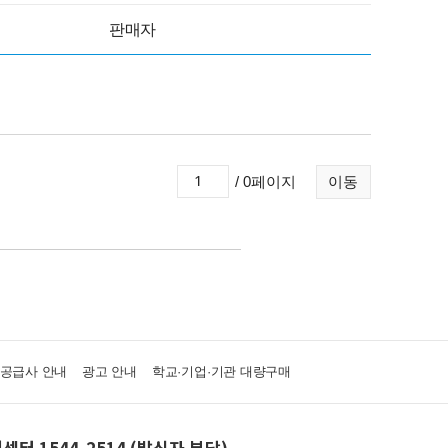
판매자
/ 0페이지
이동
·공급사 안내
광고 안내
학교·기업·기관 대량구매
센터 1544-2514 (발신자 부담)