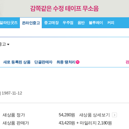
알라딘굿즈
중고매장
우주점
음반
블루레이
커피
온라인중고
중고
새로 등록된 상품
단골판매자
최종 땡처리
N
| 1987-11-12
새상품 정가
54,280원
새상품 상세보기
새상품 판매가
43,420원 + 마일리지 2,180원