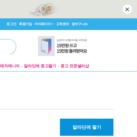
로그인
회원가입
마이페이지
고객센터
장바구니
(0)
판매자매니저
알라딘에 중고팔기
중고 전문셀러샵
알라딘에 팔기