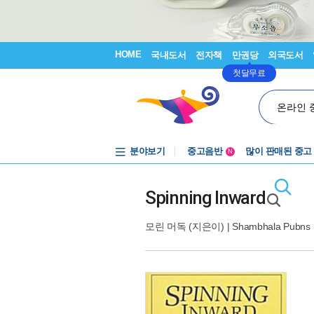
HOME
국내도서
전자책
만권당
외국도서
첫달무료
온라인 
분야보기
중고음반
많이 판매된 중고
N
1천원부터
중고음반
Spinning Inward
모린 머독
(지은이) |
Shambhala Pubns