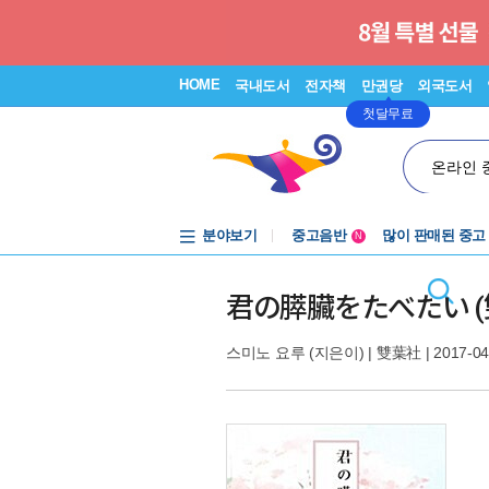
HOME
국내도서
전자책
만권당
외국도서
첫달무료
온라인 
분야보기
중고음반
많이 판매된 중고
N
1천원부터
중고음반
君の膵臟をたべたい (
스미노 요루
(지은이) |
雙葉社
| 2017-04