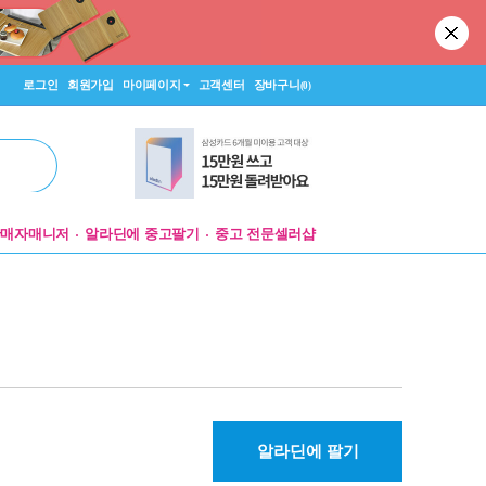
로그인
회원가입
마이페이지
고객센터
장바구니
(0)
판매자매니저
알라딘에 중고팔기
중고 전문셀러샵
알라딘에 팔기