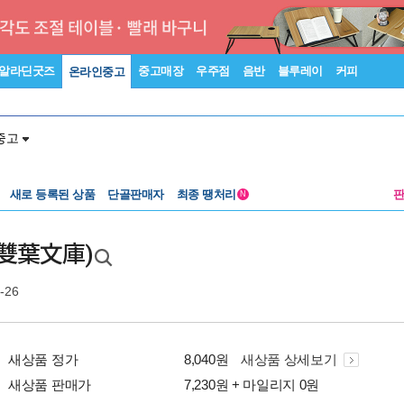
알라딘굿즈
중고매장
우주점
음반
블루레이
커피
온라인중고
중고
새로 등록된 상품
단골판매자
최종 땡처리
N
雙葉文庫)
-26
새상품 정가
8,040원
새상품 상세보기
새상품 판매가
7,230원 + 마일리지 0원