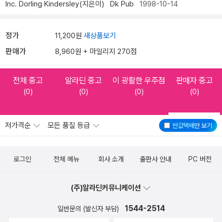
Inc. Dorling Kindersley(지은이)
Dk Pub
1998-10-14
정가
11,200원
새상품보기
판매가
8,960원 + 마일리지 270점
전체 중고
알라딘 중고
이 광활한 우주점
판매자 중고
(0)
(0)
(0)
(0)
저가격순
모든 품질 등급
반값택배
만 보기
로그인
전체 메뉴
회사 소개
출판사 안내
PC 버전
(주)알라딘커뮤니케이션
1544-2514
일반문의 (발신자 부담)