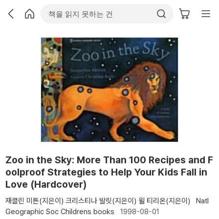
Zoo in the Sky: More Than 100 Recipes and F
oolproof Strategies to Help Your Kids Fall in
Love (Hardcover)
재클린 미튼(지은이)
크리스티나 발릿(지은이)
윌 티리온(지은이)
Natl
Geographic Soc Childrens books
1998-08-01