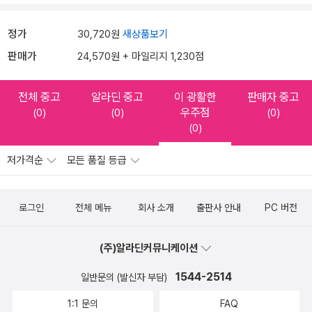
정가
30,720원
새상품보기
판매가
24,570원 + 마일리지 1,230점
전체 중고
알라딘 중고
이 광활한
판매자 중고
우주점
(0)
(0)
(0)
(0)
저가격순
모든 품질 등급
로그인
전체 메뉴
회사 소개
출판사 안내
PC 버전
(주)알라딘커뮤니케이션
1544-2514
일반문의 (발신자 부담)
1:1 문의
FAQ