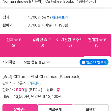
Norman Bridwell(지은이)
Cartwheel Books
1994-10-01
정가
4,700원 (품절)
새상품보기
판매가
3,760원 + 마일리지 190점
전체 중고
알라딘 중고
이 광활한 우주점
판매자 중고
(8)
(0)
(3)
(5)
저가격순
모든 품질 등급
반값택배
만 보기
[중고] Clifford‘s First Christmas (Paperback)
판매자 : 책뮤즈
파워셀러
판매가 :
900
원 (81%↓) │ 상태 :
중
배송비 : 3,500원, 반값택배 : 2,400원
장바구니
바로구매
보관함