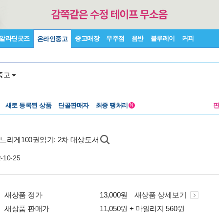
알라딘굿즈
중고매장
우주점
음반
블루레이
커피
온라인중고
중고
새로 등록된 상품
단골판매자
최종 땡처리
N
느리게100권읽기: 2차 대상도서
2-10-25
새상품 정가
13,000원
새상품 상세보기
새상품 판매가
11,050원 + 마일리지 560원