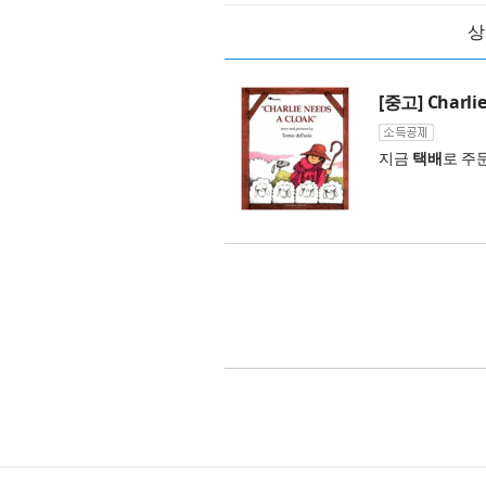
상
[중고] Charlie
지금
택배
로 주