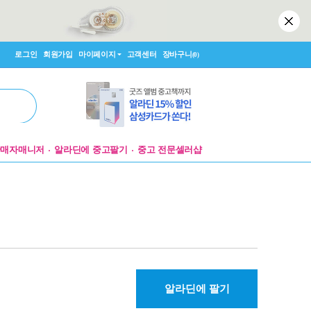
로그인
회원가입
마이페이지
고객센터
장바구니
(0)
판매자매니저
알라딘에 중고팔기
중고 전문셀러샵
알라딘에 팔기