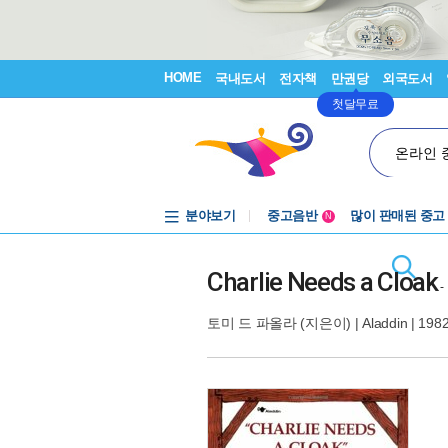
HOME
국내도서
전자책
만권당
외국도서
첫달무료
온라인 
분야보기
중고음반
많이 판매된 중고
N
1천원부터
중고음반
Charlie Needs a Cloak
-
토미 드 파올라
(지은이) |
Aladdin
| 198