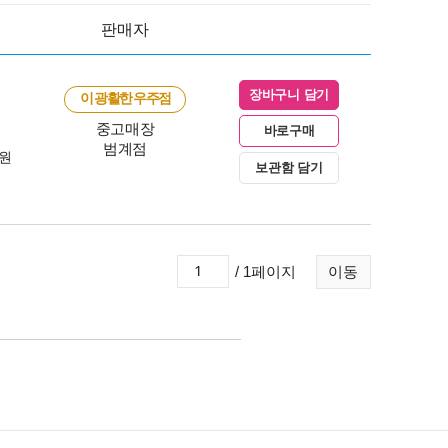
판매자
장바구니 담기
이 광활한 우주점
중고매장
바로구매
범계점
0원
보관함 담기
/ 1페이지
이동