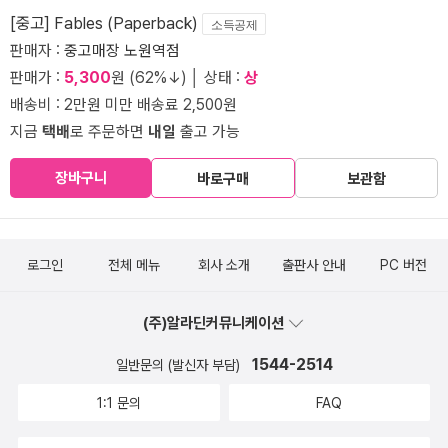
[중고] Fables (Paperback)
소득공제
판매자 :
중고매장 노원역점
판매가 :
5,300
원 (62%↓) │ 상태 :
상
배송비 : 2만원 미만 배송료 2,500원
지금
택배
로 주문하면
내일
출고 가능
장바구니
바로구매
보관함
로그인
전체 메뉴
회사 소개
출판사 안내
PC 버전
(주)알라딘커뮤니케이션
1544-2514
일반문의 (발신자 부담)
1:1 문의
FAQ