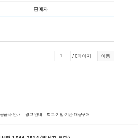
판매자
/ 0페이지
이동
·공급사 안내
광고 안내
학교·기업·기관 대량구매
센터 1544-2514 (발신자 부담)