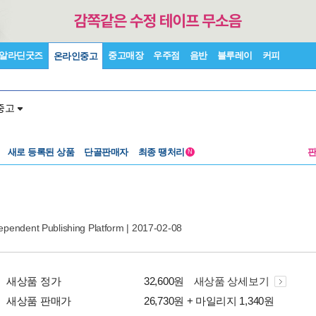
알라딘굿즈
중고매장
우주점
음반
블루레이
커피
온라인중고
중고
새로 등록된 상품
단골판매자
최종 땡처리
N
ependent Publishing Platform
| 2017-02-08
새상품 정가
32,600원
새상품 상세보기
새상품 판매가
26,730원 + 마일리지 1,340원