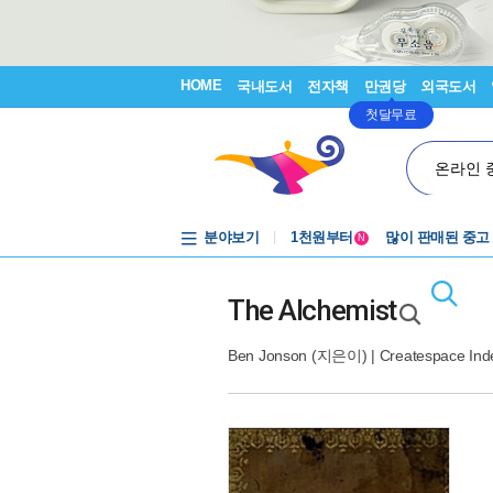
HOME
국내도서
전자책
만권당
외국도서
첫달무료
온라인 
중고음반
분야보기
1천원부터
많이 판매된 중고
N
중고음반
The Alchemist
Ben Jonson
(지은이) |
Createspace Ind