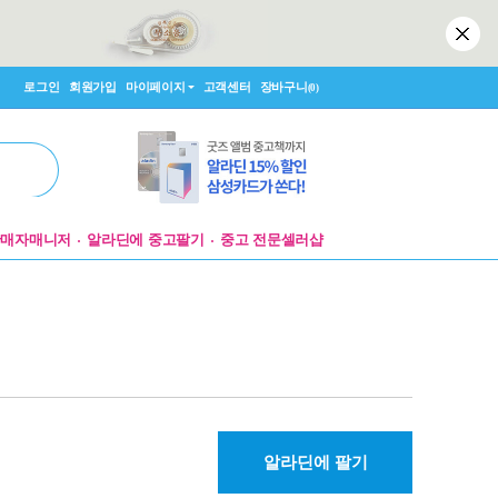
로그인
회원가입
마이페이지
고객센터
장바구니
(0)
판매자매니저
알라딘에 중고팔기
중고 전문셀러샵
알라딘에 팔기