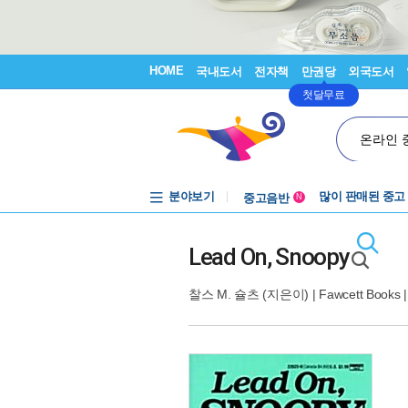
HOME
국내도서
전자책
만권당
외국도서
첫달무료
온라인 
분야보기
중고음반
많이 판매된 중고
N
1천원부터
중고음반
Lead On, Snoopy
찰스 M. 슐츠
(지은이) |
Fawcett Books
|