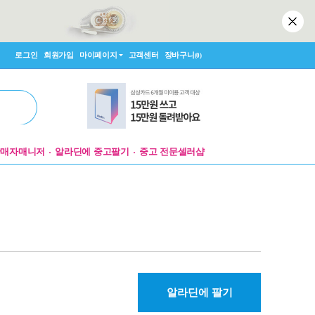
로그인
회원가입
마이페이지
고객센터
장바구니
(0)
판매자매니저
알라딘에 중고팔기
중고 전문셀러샵
알라딘에 팔기