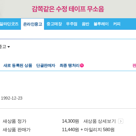
알라딘굿즈
중고매장
우주점
음반
블루레이
커피
온라인중고
중고
새로 등록된 상품
단골판매자
최종 땡처리
N
 1992-12-23
새상품 정가
14,300원
새상품 상세보기
새상품 판매가
11,440원 + 마일리지 580원