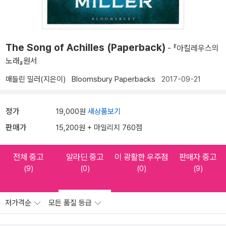
The Song of Achilles (Paperback)
- 『아킬레우스의
노래』원서
매들린 밀러(지은이)
Bloomsbury Paperbacks
2017-09-21
정가
19,000원
새상품보기
판매가
15,200원 + 마일리지 760점
전체 중고
알라딘 중고
이 광활한 우주점
판매자 중고
(9)
(0)
(0)
(9)
저가격순
모든 품질 등급