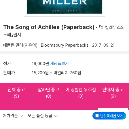
The Song of Achilles (Paperback)
- 『아킬레우스의
노래』원서
매들린 밀러(지은이)
Bloomsbury Paperbacks
2017-09-21
정가
19,000원
새상품보기
판매가
15,200원 + 마일리지 760점
전체 중고
알라딘 중고
이 광활한 우주점
판매자 중고
(9)
(0)
(0)
(9)
저가격순
모든 품질 등급
반값택배
만 보기