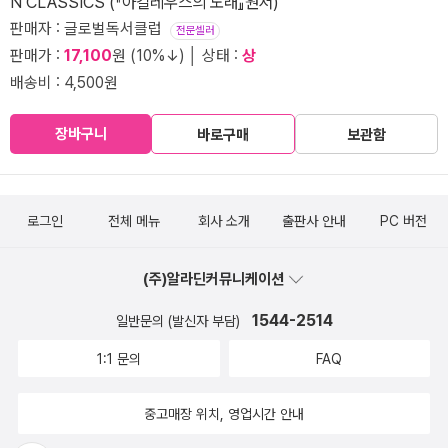
N CLASSICS (『아킬레우스의 노래』원서)
판매자 : 글로벌독서클럽
전문셀러
판매가 :
17,100
원 (10%↓) │ 상태 :
상
배송비 : 4,500원
장바구니
바로구매
보관함
로그인
전체 메뉴
회사 소개
출판사 안내
PC 버전
(주)알라딘커뮤니케이션
1544-2514
일반문의 (발신자 부담)
1:1 문의
FAQ
중고매장 위치, 영업시간 안내