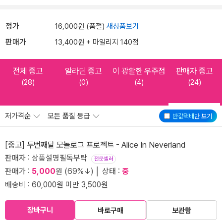
정가
16,000원 (품절)
새상품보기
판매가
13,400원 + 마일리지 140점
전체 중고
알라딘 중고
이 광활한 우주점
판매자 중고
(28)
(0)
(4)
(24)
저가격순
모든 품질 등급
반값택배
만 보기
[중고] 두번째달 모놀로그 프로젝트 - Alice In Neverland
판매자 : 상품설명필독부탁
전문셀러
판매가 :
5,000
원 (69%↓) │ 상태 :
중
배송비 : 60,000원 미만 3,500원
장바구니
바로구매
보관함