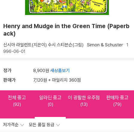
Henry and Mudge in the Green Time (Paperb
ack)
신시아 라일런트(지은이)
수시 스티븐슨(그림)
Simon & Schuster
1
996-06-01
정가
8,900원
새상품보기
판매가
7,120원 + 마일리지 360점
전체 중고
알라딘 중고
이 광활한 우주점
판매자 중고
(92)
(0)
(13)
(79)
저가격순
모든 품질 등급