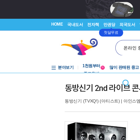
HOME
국내도서
전자책
만권당
외국도서
첫달무료
온라인 
중고음반
1천원부터
분야보기
많이 판매된 중고
중고음반
N
동방신기 2nd 라이브 콘서트
동방신기 (TVXQ!)
(아티스트) |
아인스엠