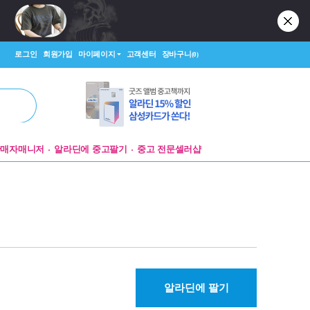
로그인
회원가입
마이페이지
고객센터
장바구니
(0)
판매자매니저
알라딘에 중고팔기
중고 전문셀러샵
알라딘에 팔기