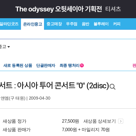
알라딘굿즈
중고매장
우주점
음반
블루레이
커피
온라인중고
중고
새로 등록된 상품
단골판매자
최종 땡처리
N
 : 아시아 투어 콘서트 "0" (2disc)
앤엠(구 태원)
| 2009-04-30
새상품 정가
27,500원
새상품 상세보기
새상품 판매가
7,000원 + 마일리지 70원