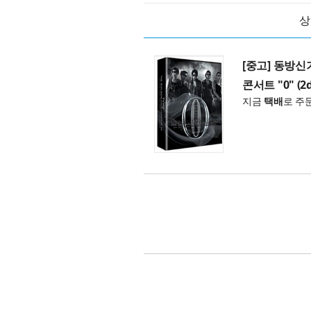
상
[중고] 동방신
콘서트 "0" (2d
지금
택배
로 주