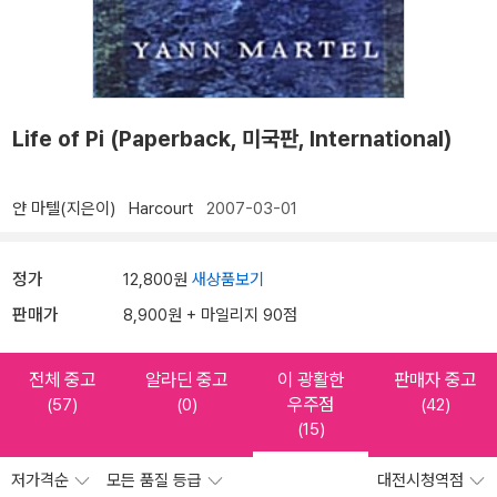
Life of Pi (Paperback, 미국판, International)
얀 마텔(지은이)
Harcourt
2007-03-01
정가
12,800원
새상품보기
판매가
8,900원 + 마일리지 90점
전체 중고
알라딘 중고
이 광활한
판매자 중고
우주점
(57)
(0)
(42)
(15)
저가격순
모든 품질 등급
대전시청역점