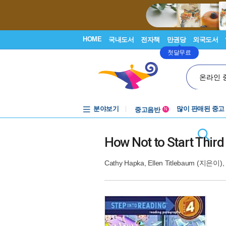
HOME
국내도서
전자책
만권당
외국도서
첫달무료
온라인 
분야보기
중고음반
많이 판매된 중고
N
1천원부터
중고음반
How Not to Start Third
Cathy Hapka
,
Ellen Titlebaum
(지은이),