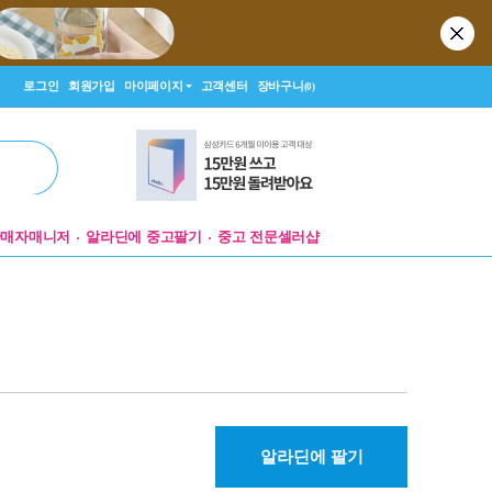
로그인
회원가입
마이페이지
고객센터
장바구니
(0)
판매자매니저
알라딘에 중고팔기
중고 전문셀러샵
알라딘에 팔기