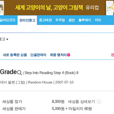
알라딘굿즈
중고매장
우주점
음반
블루레이
커피
온라인중고
중고
새로 등록된 상품
단골판매자
최종 땡처리
N
 Grade
Step Into Reading Step 4 (Book) 8
|
데비 팔렌
(그림) |
Random House
| 2007-07-10
새상품 정가
8,300원
새상품 상세보기
새상품 판매가
5,390원 + 마일리지 60원