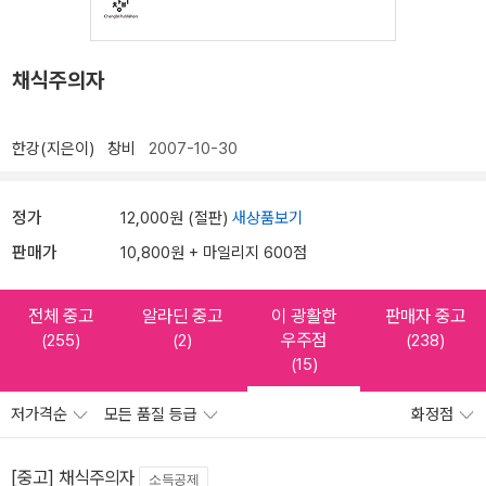
채식주의자
한강(지은이)
창비
2007-10-30
정가
12,000원 (절판)
새상품보기
판매가
10,800원 + 마일리지 600점
전체 중고
알라딘 중고
이 광활한
판매자 중고
우주점
(255)
(2)
(238)
(15)
저가격순
모든 품질 등급
화정점
[중고] 채식주의자
소득공제