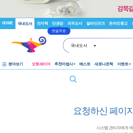
HOME
전자책
만권당
외국도서
알라딘굿즈
온라인중고
국내도서
첫달무료
국내도서
분야보기
오뒷세이아
추천마법사
베스트
새로나온책
이벤트
요청하신 페이지
시스템 관리자에게 에