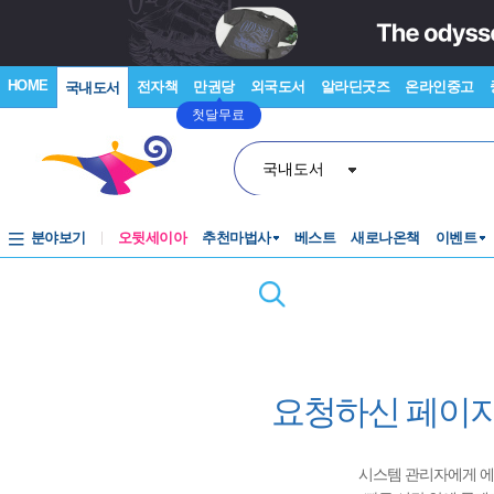
HOME
전자책
만권당
외국도서
알라딘굿즈
온라인중고
국내도서
첫달무료
국내도서
분야보기
오뒷세이아
추천마법사
베스트
새로나온책
이벤트
요청하신 페이지
시스템 관리자에게 에