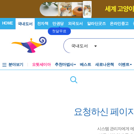
HOME
전자책
만권당
외국도서
알라딘굿즈
온라인중고
국내도서
첫달무료
국내도서
분야보기
오뒷세이아
추천마법사
베스트
새로나온책
이벤트
요청하신 페이지
시스템 관리자에게 에