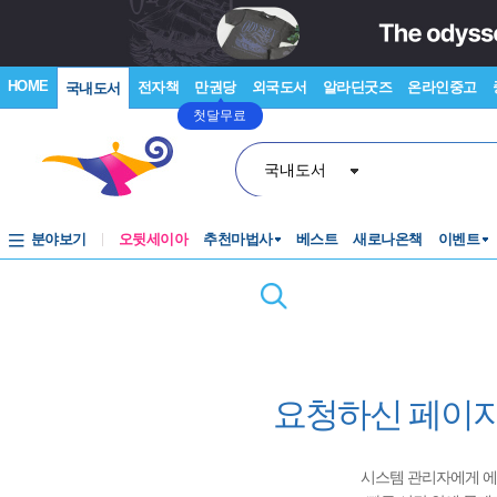
HOME
전자책
만권당
외국도서
알라딘굿즈
온라인중고
국내도서
첫달무료
국내도서
분야보기
오뒷세이아
추천마법사
베스트
새로나온책
이벤트
요청하신 페이지
시스템 관리자에게 에