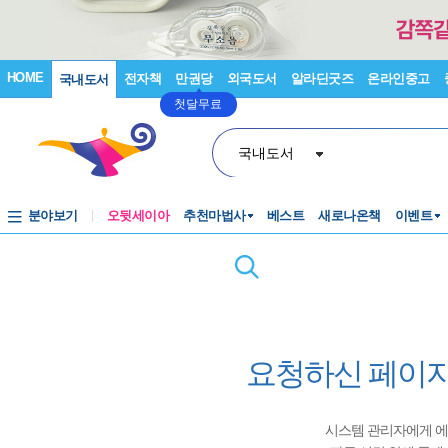
HOME
전자책
만권당
외국도서
알라딘굿즈
온라인중고
국내도서
첫달무료
국내도서
분야보기
오뒷세이아
추천마법사
베스트
새로나온책
이벤트
요청하신 페이지
시스템 관리자에게 에