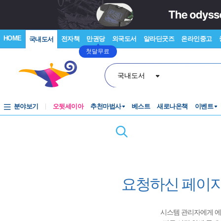
HOME
전자책
만권당
외국도서
알라딘굿즈
온라인중고
국내도서
첫달무료
국내도서
분야보기
오뒷세이아
추천마법사
베스트
새로나온책
이벤트
요청하신 페이지
시스템 관리자에게 에